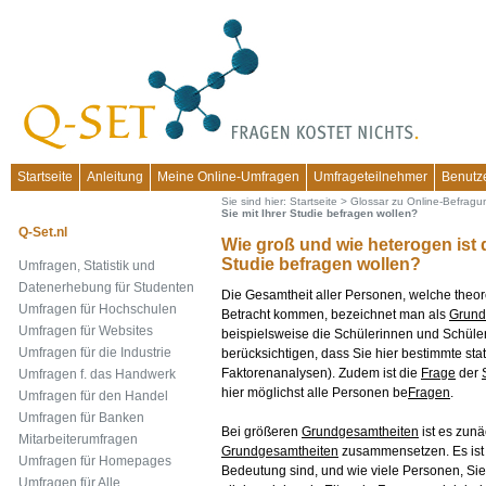
Startseite
Anleitung
Meine Online-Umfragen
Umfrageteilnehmer
Benutz
Sie sind hier:
Startseite
>
Glossar zu Online-Befrag
Sie mit Ihrer Studie befragen wollen?
Q-Set.nl
Wie groß und wie heterogen ist d
Studie befragen wollen?
Umfragen, Statistik und
Datenerhebung für Studenten
Die Gesamtheit aller Personen, welche theore
Umfragen für Hochschulen
Betracht kommen, bezeichnet man als
Grund
Umfragen für Websites
beispielsweise die Schülerinnen und Schüle
Umfragen für die Industrie
berücksichtigen, dass Sie hier bestimmte sta
Faktorenanalysen). Zudem ist die
Frage
der
Umfragen f. das Handwerk
hier möglichst alle Personen be
Fragen
.
Umfragen für den Handel
Umfragen für Banken
Bei größeren
Grundgesamtheiten
ist es zunä
Mitarbeiterumfragen
Grundgesamtheiten
zusammensetzen. Es ist 
Umfragen für Homepages
Bedeutung sind, und wie viele Personen, Sie 
Umfragen für Alle