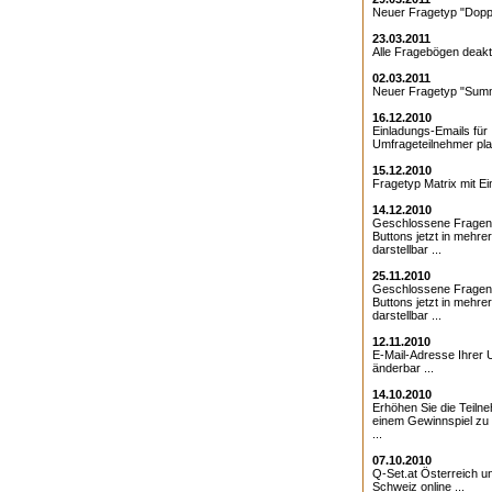
Neuer Fragetyp "Doppe
23.03.2011
Alle Fragebögen deakti
02.03.2011
Neuer Fragetyp "Summ
16.12.2010
Einladungs-Emails für 
Umfrageteilnehmer pla
15.12.2010
Fragetyp Matrix mit Ei
14.12.2010
Geschlossene Fragen
Buttons jetzt in mehre
darstellbar ...
25.11.2010
Geschlossene Fragen 
Buttons jetzt in mehre
darstellbar ...
12.11.2010
E-Mail-Adresse Ihrer 
änderbar ...
14.10.2010
Erhöhen Sie die Teiln
einem Gewinnspiel zu
...
07.10.2010
Q-Set.at Österreich 
Schweiz online ...