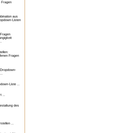
e Fragen
bination aus
ropdown-Listen
 Fragen
ngigkeit
..
ellen:
ffenen Fragen
: Dropdown-
..
down-Liste ...
 ...
estaltung des
tellen ...