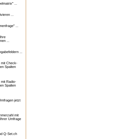
lmatrix" ...
vieren ...
enfrage" ...
Ihre
nen ...
ngabefeldern ...
 mit Check-
ren Spalten
mit Radio-
ren Spalten
Umfragen jetzt
ehmerzahl mit
 Ihrer Umfrage
und
Q-Set.ch