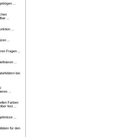
ebögen ...
ichen
bar ...
nktion ...
zen ...
en Fragen ...
finieren ...
abefeldern bei
i
eren ...
uellen Farben
ber fest ...
ebnisse ...
itäten für den