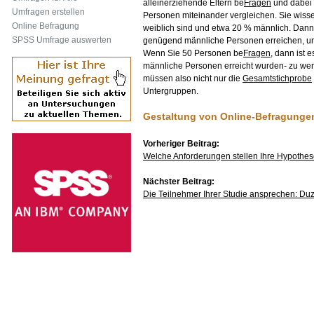
alleinerziehende Eltern be
Fragen
und dabei 
Umfragen erstellen
Personen miteinander vergleichen. Sie wisse
Online Befragung
weiblich sind und etwa 20 % männlich. Dan
SPSS Umfrage auswerten
genügend männliche Personen erreichen, um 
Wenn Sie 50 Personen be
Fragen
, dann ist 
männliche Personen erreicht wurden- zu weni
müssen also nicht nur die
Gesamtstichprobe
Untergruppen.
Gestaltung von Online-Befragunge
Vorheriger Beitrag:
Welche Anforderungen stellen Ihre Hypothe
Nächster Beitrag:
Die Teilnehmer Ihrer Studie ansprechen: Du