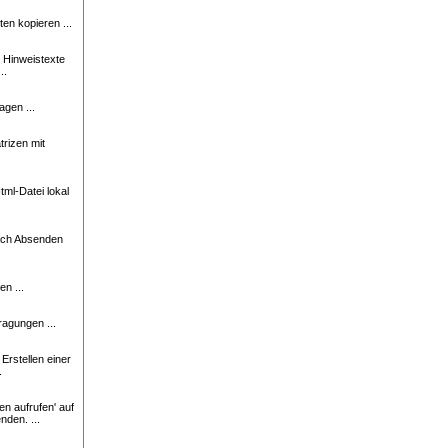
n kopieren ...
e Hinweistexte
..
agen ...
trizen mit
ml-Datei lokal
nach Absenden
n ...
ragungen ...
rstellen einer
.
en aufrufen' auf
nden. ...