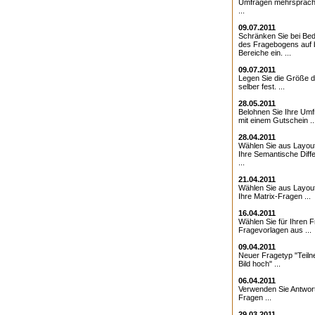
Umfragen mehrsprach
...
09.07.2011
Schränken Sie bei Bed
des Fragebogens auf 
Bereiche ein. ...
09.07.2011
Legen Sie die Größe d
selber fest. ...
28.05.2011
Belohnen Sie Ihre Umf
mit einem Gutschein ..
28.04.2011
Wählen Sie aus Layout
Ihre Semantische Diffe
...
21.04.2011
Wählen Sie aus Layout
Ihre Matrix-Fragen ...
16.04.2011
Wählen Sie für Ihren 
Fragevorlagen aus ...
09.04.2011
Neuer Fragetyp "Teiln
Bild hoch" ...
06.04.2011
Verwenden Sie Antwor
Fragen ...
29.03.2011