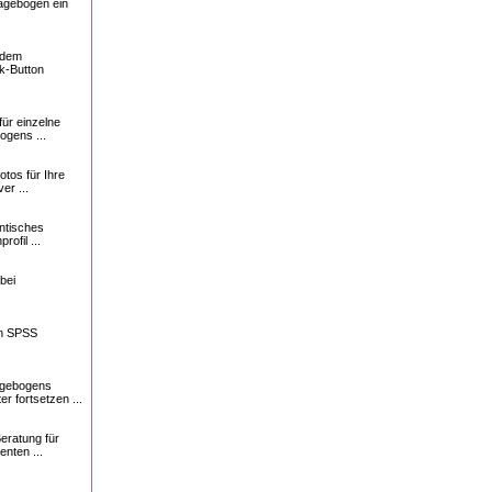
ragebogen ein
f dem
k-Button
für einzelne
ogens ...
otos für Ihre
er ...
ntisches
profil ...
bei
in SPSS
agebogens
r fortsetzen ...
eratung für
nten ...