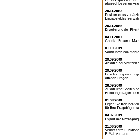
abgeschlossenen Frag
20.11.2009
Position eines zusätzl
Eingabefeldes frei wähl
20.11.2009
Erweiterung der Filterfu
04.11.2009
Check - Boxen in Matri
01.10.2009
Verknüpfen von mehrer
29.09.2009
Absätze bei Matrizen de
29.09.2009
Beschriftung von Eing
offenen Fragen ...
28.09.2009
Zusätzliche Spalten be
Benotungsfragen defini
01.08.2009
Legen Sie Ihre individ
für Ihre Fragebögen sel
04.07.2009
Export der Umfrageerg
21.06.2009
Verbesserte Funktional
E-Mail-Versand ...