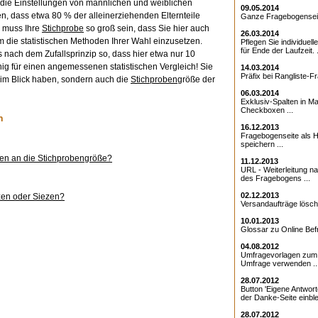
die Einstellungen von männlichen und weiblichen
09.05.2014
n, dass etwa 80 % der alleinerziehenden Elternteile
Ganze Fragebogenseite
n muss Ihre
Stichprobe
so groß sein, dass Sie hier auch
26.03.2014
die statistischen Methoden Ihrer Wahl einzusetzen.
Pflegen Sie individuell
für Ende der Laufzeit. .
es nach dem Zufallsprinzip so, dass hier etwa nur 10
g für einen angemessenen statistischen Vergleich! Sie
14.03.2014
Präfix bei Rangliste-Fr
im Blick haben, sondern auch die
Stichproben
größe der
06.03.2014
Exklusiv-Spalten in Ma
Checkboxen ...
n
16.12.2013
Fragebogenseite als Ht
speichern ...
sen an die Stichprobengröße?
11.12.2013
URL - Weiterleitung 
des Fragebogens ...
02.12.2013
zen oder Siezen?
Versandaufträge lösche
10.01.2013
Glossar zu Online Bef
04.08.2012
Umfragevorlagen zum E
Umfrage verwenden ..
28.07.2012
Button 'Eigene Antwort
der Danke-Seite einble
28.07.2012