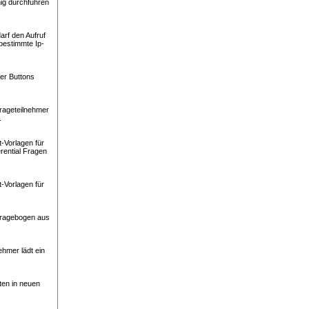
ig durchführen
arf den Aufruf
bestimmte Ip-
er Buttons
rageteilnehmer
.
-Vorlagen für
rential Fragen
-Vorlagen für
Fragebogen aus
ehmer lädt ein
ten in neuen