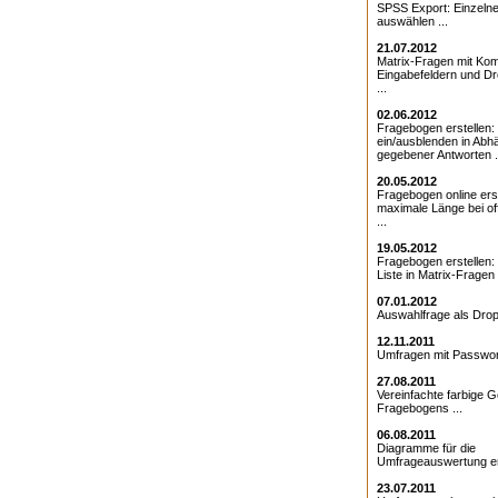
SPSS Export: Einzeln
auswählen ...
21.07.2012
Matrix-Fragen mit Kom
Eingabefeldern und D
...
02.06.2012
Fragebogen erstellen:
ein/ausblenden in Abhä
gegebener Antworten .
20.05.2012
Fragebogen online erst
maximale Länge bei o
...
19.05.2012
Fragebogen erstellen
Liste in Matrix-Fragen .
07.01.2012
Auswahlfrage als Drop
12.11.2011
Umfragen mit Passwort
27.08.2011
Vereinfachte farbige G
Fragebogens ...
06.08.2011
Diagramme für die
Umfrageauswertung ers
23.07.2011