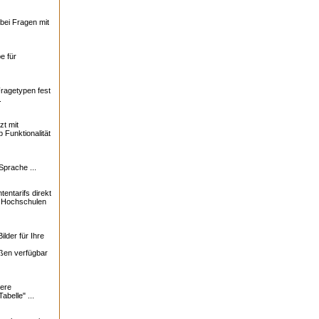
bei Fragen mit
e für
Fragetypen fest
.
zt mit
 Funktionalität
Sprache ...
tentarifs direkt
0 Hochschulen
lder für Ihre
ßen verfügbar
ere
abelle" ...