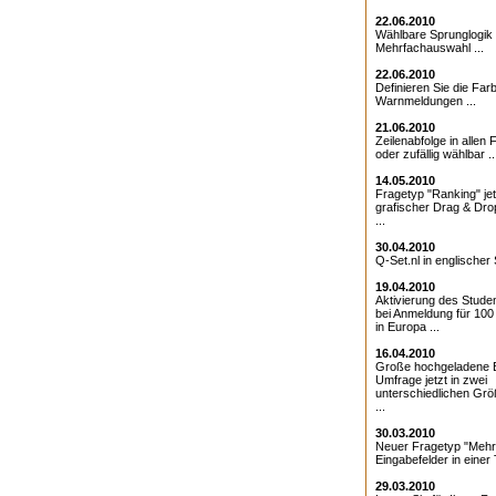
22.06.2010
Wählbare Sprunglogik 
Mehrfachauswahl ...
22.06.2010
Definieren Sie die Farb
Warnmeldungen ...
21.06.2010
Zeilenabfolge in allen 
oder zufällig wählbar ..
14.05.2010
Fragetyp "Ranking" jet
grafischer Drag & Drop
...
30.04.2010
Q-Set.nl in englischer 
19.04.2010
Aktivierung des Studen
bei Anmeldung für 10
in Europa ...
16.04.2010
Große hochgeladene Bi
Umfrage jetzt in zwei
unterschiedlichen Grö
...
30.03.2010
Neuer Fragetyp "Mehr
Eingabefelder in einer T
29.03.2010