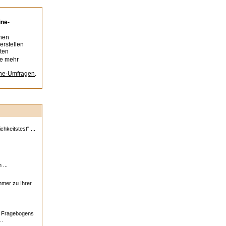
ine-
nen
erstellen
ten
ie mehr
ine-Umfragen
.
hkeitstest" ...
 ...
ehmer zu Ihrer
s Fragebogens
..