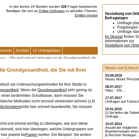
In den letzten 24 Stunden wurden
328
Fragen beantwortet.
Beteiligen Sie sich an
Online-Umfragen
zu aktuellen Themen.
Gestaltung von Onl
English version
Befragungen
Umfrage pla
Fragebogen 
Umfrage star
Im Glossar
finden S
Informationen zur
Gestaltung von Onl
erkonto
Kontakt
10 Umfragetipps
ungen
>
Wie groß und wie heterogen ist die Grundgesamtheit, die
Neues auf Q-Set.nl
ie Grundgesamtheit, die Sie mit Ihrer
03.09.2018
Neues Modul "Persönlic
tisch als Untersuchungseinheiten für Ihre Studie in
28.07.2017
gesamtheit
. Wenn die
Grundgesamtheit
sehr gering ist,
Https - SSL ...
r einer bestimmten Schulklasse, dann müssen Sie
17.07.2017
tistische Methoden nicht sinnvoll verwenden können (z.B.
Umfragen auf Türkisch
Stichproben
größe hier schnell beantwortet, Sie müssen
15.01.2015
Q-Set liefert die Teiln
Umfrage ...
chst erst einmal wichtig zu überlegen, wie sich diese
10.07.2014
Anzahl der möglichen
sinnvoll, sich hier überlegen, welche Untergruppen von
Beantwortungen eine
hier jeweils be
Fragen
wollen. Ein Beispiel: Sie wollen
je Rechner festlegen. .