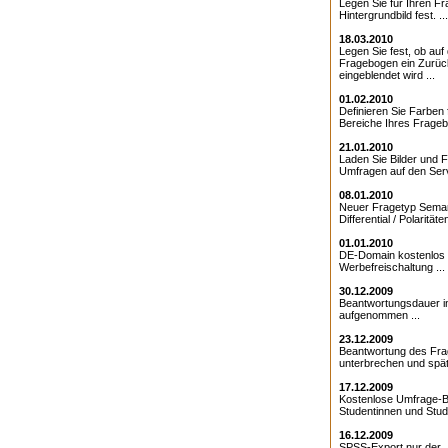
Legen Sie für Ihren F
Hintergrundbild fest. ...
18.03.2010
Legen Sie fest, ob au
Fragebogen ein Zurüc
eingeblendet wird ...
01.02.2010
Definieren Sie Farben 
Bereiche Ihres Frageb
21.01.2010
Laden Sie Bilder und F
Umfragen auf den Serv
08.01.2010
Neuer Fragetyp Sema
Differential / Polaritäten
01.01.2010
DE-Domain kostenlos 
Werbefreischaltung ...
30.12.2009
Beantwortungsdauer 
aufgenommen ...
23.12.2009
Beantwortung des Fr
unterbrechen und späte
17.12.2009
Kostenlose Umfrage-B
Studentinnen und Stude
16.12.2009
SPSS-Export nur der