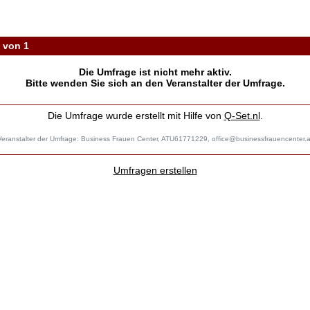
. Evelyn Siebert 'Mein digitaler Auftritt - Onlineprofile erstell
1 von 1
Die Umfrage ist nicht mehr aktiv.
Bitte wenden Sie sich an den Veranstalter der Umfrage.
Die Umfrage wurde erstellt mit Hilfe von
Q-Set.nl
.
Veranstalter der Umfrage: Business Frauen Center, ATU61771229,
office@businessfrauencenter.a
Umfragen erstellen