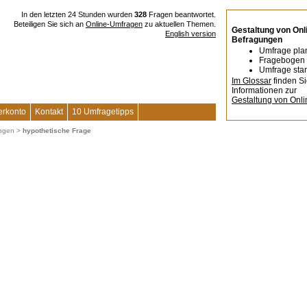
In den letzten 24 Stunden wurden
328
Fragen beantwortet.
Beteiligen Sie sich an
Online-Umfragen
zu aktuellen Themen.
Gestaltung von Onl
English version
Befragungen
Umfrage pla
Fragebogen 
Umfrage star
Im Glossar
finden S
Informationen zur
Gestaltung von Onl
erkonto
Kontakt
10 Umfragetipps
ungen
>
hypothetische Frage