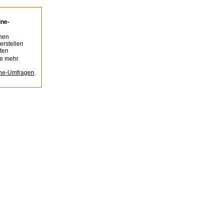
ine-
nen
erstellen
ten
ie mehr
ine-Umfragen
.