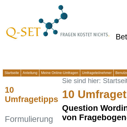
Bet
Startseite
Anleitung
Meine Online-Umfragen
Umfrageteilnehmer
Benutz
Sie sind hier:
Startsei
10
10 Umfraget
Umfragetipps
Question Wordin
von Fragebogen
Formulierung