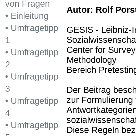
von Fragen
Autor: Rolf Pors
•
Einleitung
•
Umfragetipp
GESIS - Leibniz-In
Sozialwissenscha
1
Center for Surve
•
Umfragetipp
Methodology
2
Bereich Pretestin
•
Umfragetipp
3
Der Beitrag besch
zur Formulierung
•
Umfragetipp
Antwortkategorien
4
sozialwissenscha
•
Umfragetipp
Diese Regeln bez