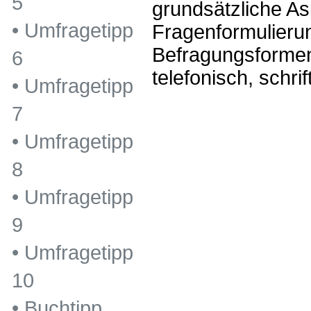
5
grundsätzliche As
•
Umfragetipp
Fragenformulierun
Befragungsformen
6
telefonisch, schrift
•
Umfragetipp
7
•
Umfragetipp
8
•
Umfragetipp
9
•
Umfragetipp
10
•
Buchtipp