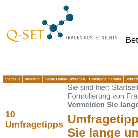
Bet
Startseite
Anleitung
Meine Online-Umfragen
Umfrageteilnehmer
Benutz
Sie sind hier:
Startsei
Formulierung von Fr
Vermeiden Sie lang
10
Umfragetipp
Umfragetipps
Sie lange u