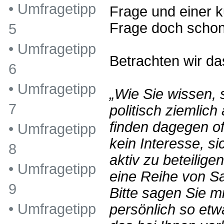
•
Umfragetipp
Frage und einer 
Frage doch schon
5
•
Umfragetipp
Betrachten wir da
6
•
Umfragetipp
„Wie Sie wissen,
7
politisch ziemlich
finden dagegen of
•
Umfragetipp
kein Interesse, si
8
aktiv zu beteiligen
•
Umfragetipp
eine Reihe von Sa
9
Bitte sagen Sie mi
•
Umfragetipp
persönlich so etw