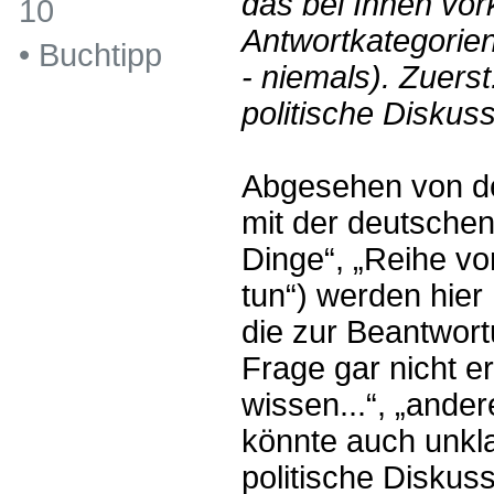
das bei Ihnen vor
10
Antwortkategorien
•
Buchtipp
- niemals). Zuerst
politische Diskus
Abgesehen von d
mit der deutschen
Dinge“, „Reihe vo
tun“) werden hier
die zur Beantwort
Frage gar nicht er
wissen...“, „ander
könnte auch unkla
politische Diskuss