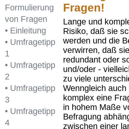
Fragen!
Formulierung
von Fragen
Lange und kompl
•
Einleitung
Risiko, daß sie sc
werden und die B
•
Umfragetipp
verwirren, daß sie
1
redundant oder sch
•
Umfragetipp
und/oder - viellei
2
zu viele unterschi
Wenngleich auch h
•
Umfragetipp
komplex eine Fra
3
in hohem Maße vo
•
Umfragetipp
Befragung abhängt
4
zwischen einer l