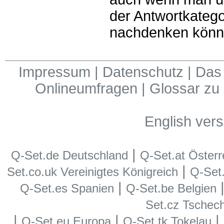
der Antwortkatego
nachdenken könn
Impressum
|
Datenschutz
|
Das 
Onlineumfragen
|
Glossar zu
English vers
|
Q-Set.de Deutschland
Q-Set.at Österr
|
Set.co.uk Vereinigtes Königreich
Q-Set.i
|
Q-Set.es Spanien
Q-Set.be Belgien
Set.cz Tschec
|
|
|
Q-Set.eu Europa
Q-Set.tk Tokelau