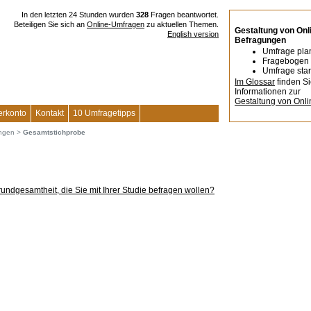
In den letzten 24 Stunden wurden
328
Fragen beantwortet.
Beteiligen Sie sich an
Online-Umfragen
zu aktuellen Themen.
Gestaltung von Onl
English version
Befragungen
Umfrage pla
Fragebogen 
Umfrage star
Im Glossar
finden S
Informationen zur
Gestaltung von Onl
erkonto
Kontakt
10 Umfragetipps
ungen
>
Gesamtstichprobe
rundgesamtheit, die Sie mit Ihrer Studie befragen wollen?