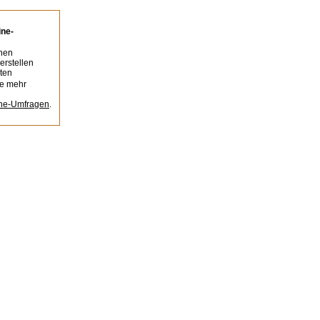
ine-
nen
erstellen
ten
ie mehr
ine-Umfragen
.