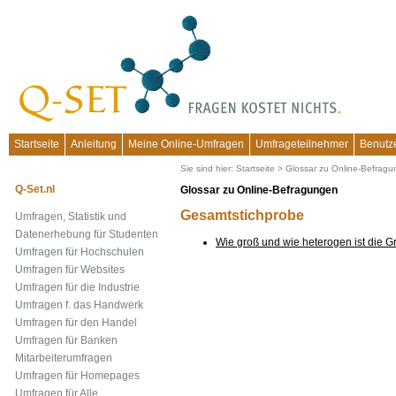
Startseite
Anleitung
Meine Online-Umfragen
Umfrageteilnehmer
Benutz
Sie sind hier:
Startseite
>
Glossar zu Online-Befrag
Q-Set.nl
Glossar zu Online-Befragungen
Gesamtstichprobe
Umfragen, Statistik und
Datenerhebung für Studenten
Wie groß und wie heterogen ist die G
Umfragen für Hochschulen
Umfragen für Websites
Umfragen für die Industrie
Umfragen f. das Handwerk
Umfragen für den Handel
Umfragen für Banken
Mitarbeiterumfragen
Umfragen für Homepages
Umfragen für Alle