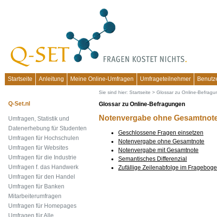
Startseite
Anleitung
Meine Online-Umfragen
Umfrageteilnehmer
Benutz
Sie sind hier:
Startseite
>
Glossar zu Online-Befrag
Q-Set.nl
Glossar zu Online-Befragungen
Notenvergabe ohne Gesamtnot
Umfragen, Statistik und
Datenerhebung für Studenten
Geschlossene Fragen einsetzen
Umfragen für Hochschulen
Notenvergabe ohne Gesamtnote
Umfragen für Websites
Notenvergabe mit Gesamtnote
Umfragen für die Industrie
Semantisches Differenzial
Umfragen f. das Handwerk
Zufällige Zeilenabfolge im Fragebog
Umfragen für den Handel
Umfragen für Banken
Mitarbeiterumfragen
Umfragen für Homepages
Umfragen für Alle