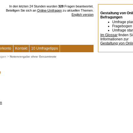
In den letzten 24 Stunden wurden
328
Fragen beantwortet.
Beteiligen Sie sich an
Online-Umfragen
zu aktuellen Themen.
Gestaltung von Onl
English version
Befragungen
Umfrage pla
Fragebogen 
Umfrage star
Im Glossar
finden S
Informationen zur
Gestaltung von Onl
erkonto
Kontakt
10 Umfragetipps
ungen
>
Notenvergabe ohne Gesamtnote
e
en