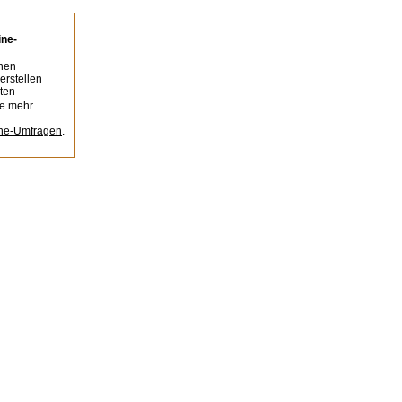
ine-
nen
erstellen
ten
ie mehr
ine-Umfragen
.