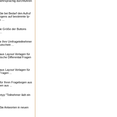
ehrsprachig durchführen
ie bei Bedarf den Aufruf
gens auf bestimmte Ip-
 ...
ie Größe der Buttons
..
e Ihre Umfrageteilnehmer
tschein ...
aus Layout-Vorlagen für
ische Differential Fragen
aus Layout-Vorlagen für
Fragen ...
für Ihren Fragebogen aus
en aus ...
typ "Teilnehmer lädt ein
.
ie Antworten in neuen