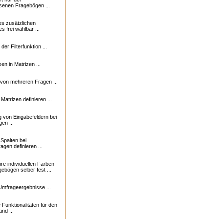
senen Fragebögen ...
nes zusätzlichen
s frei wählbar ...
der Filterfunktion ...
en in Matrizen ...
von mehreren Fragen ...
Matrizen definieren ...
g von Eingabefeldern bei
en ...
 Spalten bei
gen definieren ...
re individuellen Farben
gebögen selber fest ...
Umfrageergebnisse ...
 Funktionalitäten für den
nd ...