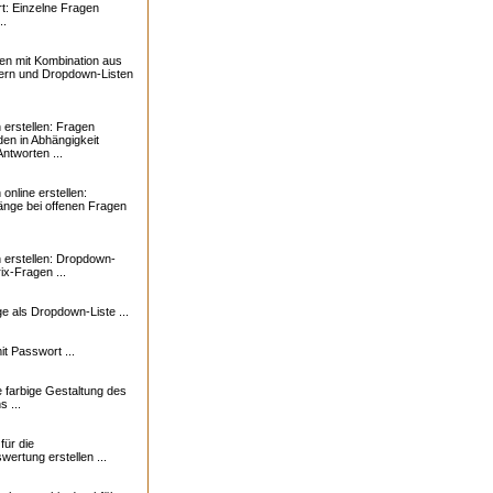
t: Einzelne Fragen
..
en mit Kombination aus
ern und Dropdown-Listen
erstellen: Fragen
den in Abhängigkeit
ntworten ...
online erstellen:
nge bei offenen Fragen
erstellen: Dropdown-
rix-Fragen ...
e als Dropdown-Liste ...
t Passwort ...
e farbige Gestaltung des
 ...
ür die
ertung erstellen ...