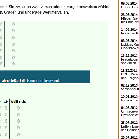
09.05.2014
önnen Sie zwischen zwei verschiedenen Vorgehensweisen wählen,
Ganze Frage
n. Graden und ungerade Wertintervallen.
26.03.2014
Pflegen Sie 
für Ende der 
14.03.2014
Präfix bei R
06.03.2014
Exklusiv-Spa
Checkboxen
16.12.2013
Fragebogens
speichern ..
11.12.2013
URL - Weite
des Fragebo
02.12.2013
Versandauft
10.01.2013
Glossar zu 
04.08.2012
Umfragevorl
Umfrage ve
28.07.2012
Button 'Eige
der Danke-Se
28.07.2012