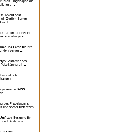
ür Ihren Fragebogen ein
ld fest. ...
est, ob auf dem
 ein Zurück-Button
 wird ...
ie Farben für einzelne
res Fragebogens ...
lder und Fotos für Ihre
f den Server ...
etyp Semantisches
 Polaritätenprofil ...
kostenlos bei
altung ...
ngsdauer in SPSS
n ...
ng des Fragebogens
n und später fortsetzen ...
Umfrage-Beratung für
n und Studenten ...
t nur der