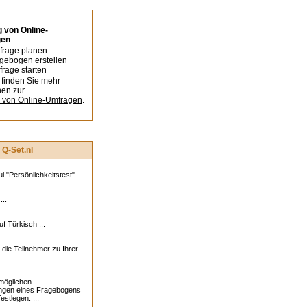
 von Online-
gen
rage planen
gebogen erstellen
rage starten
finden Sie mehr
nen zur
g von Online-Umfragen
.
 Q-Set.nl
 "Persönlichkeitstest" ...
...
f Türkisch ...
t die Teilnehmer zu Ihrer
möglichen
ngen eines Fragebogens
estlegen. ...