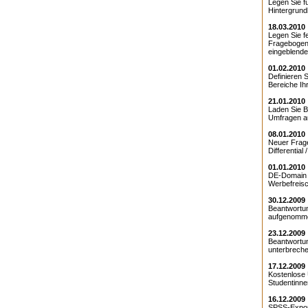
Legen Sie f
Hintergrundbi
18.03.2010
Legen Sie f
Fragebogen
eingeblendet
01.02.2010
Definieren S
Bereiche Ih
21.01.2010
Laden Sie Bi
Umfragen au
08.01.2010
Neuer Frag
Differential /
01.01.2010
DE-Domain 
Werbefreisch
30.12.2009
Beantwortu
aufgenomme
23.12.2009
Beantwortu
unterbreche
17.12.2009
Kostenlose 
Studentinne
16.12.2009
SPSS-Expor