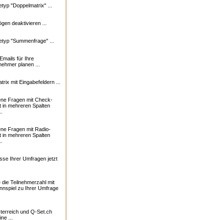
typ "Doppelmatrix" ...
gen deaktivieren ...
typ "Summenfrage" ...
Emails für Ihre
nehmer planen ...
rix mit Eingabefeldern ...
ne Fragen mit Check-
zt in mehreren Spalten
..
ne Fragen mit Radio-
zt in mehreren Spalten
..
sse Ihrer Umfragen jetzt
 die Teilnehmerzahl mit
nspiel zu Ihrer Umfrage
terreich und
Q-Set.ch
ne ...