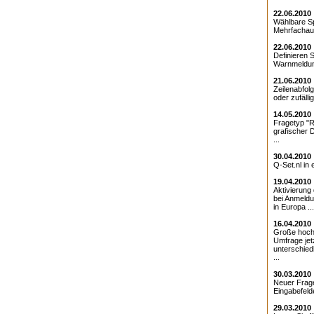
22.06.2010
Wählbare Sp
Mehrfachaus
22.06.2010
Definieren S
Warnmeldun
21.06.2010
Zeilenabfolg
oder zufällig
14.05.2010
Fragetyp "Ra
grafischer 
...
30.04.2010
Q-Set.nl in 
19.04.2010
Aktivierung 
bei Anmeldu
in Europa ...
16.04.2010
Große hochg
Umfrage jetz
unterschied
...
30.03.2010
Neuer Frag
Eingabefelde
29.03.2010