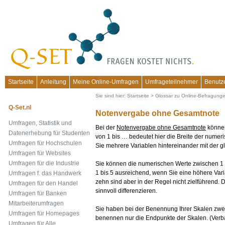
Startseite
Anleitung
Meine Online-Umfragen
Umfrageteilnehmer
Benutz
Sie sind hier:
Startseite
>
Glossar zu Online-Befragung
Q-Set.nl
Notenvergabe ohne Gesamtnote
Umfragen, Statistik und
Bei der
Notenvergabe ohne Gesamtnote
können
Datenerhebung für Studenten
von 1 bis … bedeutet hier die Breite der numeri
Umfragen für Hochschulen
Sie mehrere Variablen hintereinander mit der g
Umfragen für Websites
Umfragen für die Industrie
Sie können die numerischen Werte zwischen 1 
1 bis 5 ausreichend, wenn Sie eine höhere Var
Umfragen f. das Handwerk
zehn sind aber in der Regel nicht zielführend. 
Umfragen für den Handel
sinnvoll differenzieren.
Umfragen für Banken
Mitarbeiterumfragen
Sie haben bei der Benennung Ihrer Skalen zwe
Umfragen für Homepages
benennen nur die Endpunkte der Skalen. (Verb
Umfragen für Alle