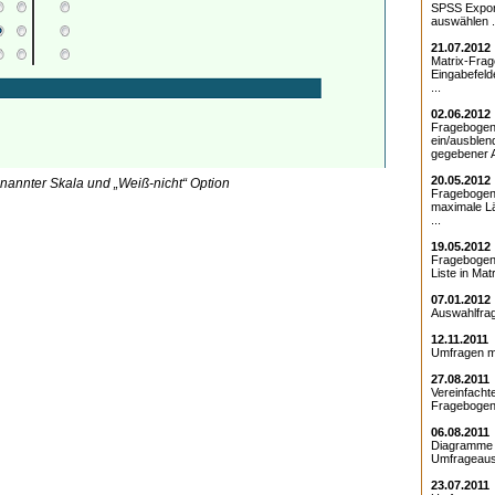
SPSS Expor
auswählen .
21.07.2012
Matrix-Frag
Eingabefeld
...
02.06.2012
Fragebogen 
ein/ausblen
gegebener A
20.05.2012
annter Skala und „Weiß-nicht“ Option
Fragebogen 
maximale Lä
...
19.05.2012
Fragebogen 
Liste in Mat
07.01.2012
Auswahlfrag
12.11.2011
Umfragen mi
27.08.2011
Vereinfacht
Fragebogens
06.08.2011
Diagramme f
Umfrageausw
23.07.2011