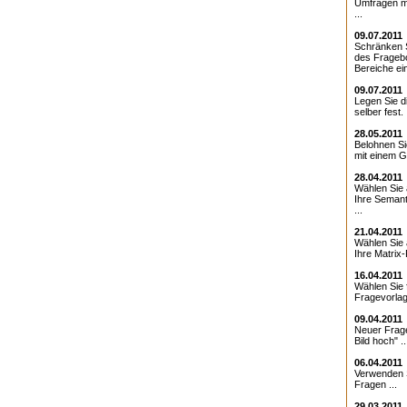
Umfragen m
...
09.07.2011
Schränken S
des Fragebo
Bereiche ein.
09.07.2011
Legen Sie d
selber fest. .
28.05.2011
Belohnen Si
mit einem Gu
28.04.2011
Wählen Sie 
Ihre Semant
...
21.04.2011
Wählen Sie 
Ihre Matrix-
16.04.2011
Wählen Sie 
Fragevorlag
09.04.2011
Neuer Frage
Bild hoch" ..
06.04.2011
Verwenden S
Fragen ...
29.03.2011