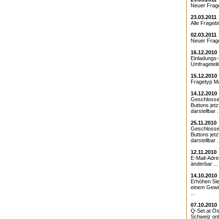
Neuer Frage
23.03.2011
Alle Fragebö
02.03.2011
Neuer Frage
16.12.2010
Einladungs-
Umfrageteil
15.12.2010
Fragetyp Mat
14.12.2010
Geschlosse
Buttons jet
darstellbar .
25.11.2010
Geschlosse
Buttons jet
darstellbar .
12.11.2010
E-Mail-Adre
änderbar ...
14.10.2010
Erhöhen Sie
einem Gewin
...
07.10.2010
Q-Set.at Ös
Schweiz onli