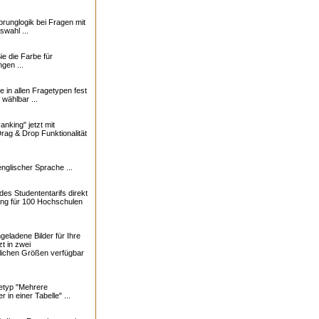
runglogik bei Fragen mit
wahl ...
ie die Farbe für
gen ...
e in allen Fragetypen fest
 wählbar ...
nking" jetzt mit
Drag & Drop Funktionalität
englischer Sprache ...
des Studententarifs direkt
ng für 100 Hochschulen
eladene Bilder für Ihre
t in zwei
lichen Größen verfügbar
etyp "Mehrere
r in einer Tabelle" ...