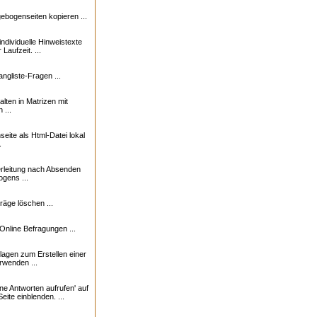
bogenseiten kopieren ...
individuelle Hinweistexte
Laufzeit. ...
angliste-Fragen ...
lten in Matrizen mit
 ...
eite als Html-Datei lokal
.
rleitung nach Absenden
gens ...
räge löschen ...
Online Befragungen ...
agen zum Erstellen einer
rwenden ...
ne Antworten aufrufen' auf
ite einblenden. ...