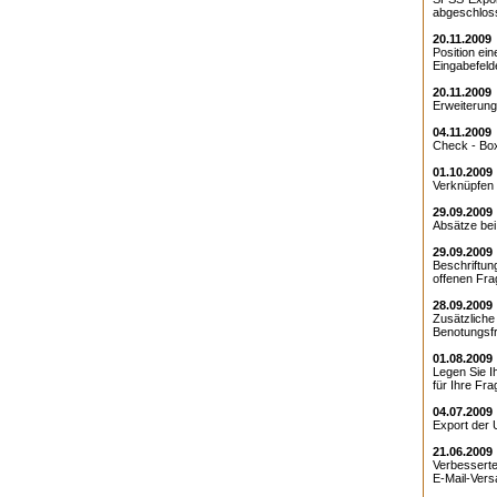
abgeschlos
20.11.2009
Position ei
Eingabefelde
20.11.2009
Erweiterung 
04.11.2009
Check - Box
01.10.2009
Verknüpfen 
29.09.2009
Absätze bei 
29.09.2009
Beschriftun
offenen Frag
28.09.2009
Zusätzliche
Benotungsfra
01.08.2009
Legen Sie Ih
für Ihre Fra
04.07.2009
Export der 
21.06.2009
Verbesserte
E-Mail-Versa