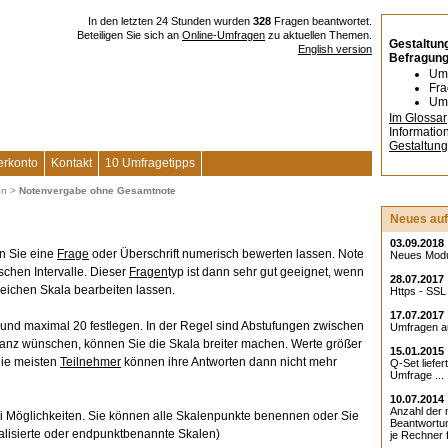
In den letzten 24 Stunden wurden
328
Fragen beantwortet.
Beteiligen Sie sich an
Online-Umfragen
zu aktuellen Themen.
Gestaltung
English version
Befragun
Umf
Fra
Umf
Im Glossar
Informatio
Gestaltun
erkonto
Kontakt
10 Umfragetipps
en
>
Notenvergabe ohne Gesamtnote
Neues auf
03.09.2018
 Sie eine
Frage
oder Überschrift numerisch bewerten lassen. Note
Neues Modul
schen Intervalle. Dieser
Fragen
typ ist dann sehr gut geeignet, wenn
28.07.2017
leichen Skala bearbeiten lassen.
Https - SSL 
17.07.2017
und maximal 20 festlegen. In der Regel sind Abstufungen zwischen
Umfragen au
ianz wünschen, können Sie die Skala breiter machen. Werte größer
15.01.2015
Die meisten
Teilnehmer
können ihre Antworten dann nicht mehr
Q-Set liefer
Umfrage ...
10.07.2014
Anzahl der 
i Möglichkeiten. Sie können alle Skalenpunkte benennen oder Sie
Beantwortu
alisierte oder endpunktbenannte Skalen)
je Rechner f