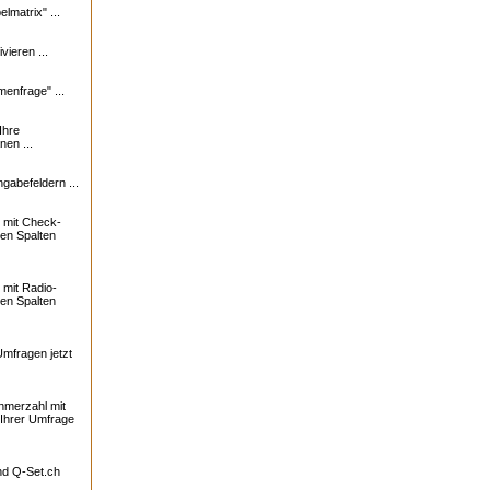
lmatrix" ...
vieren ...
enfrage" ...
Ihre
nen ...
ngabefeldern ...
 mit Check-
ren Spalten
mit Radio-
ren Spalten
Umfragen jetzt
ehmerzahl mit
 Ihrer Umfrage
und
Q-Set.ch