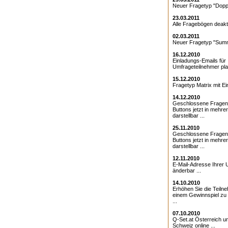
Neuer Fragetyp "Doppe
23.03.2011
Alle Fragebögen deakti
02.03.2011
Neuer Fragetyp "Summ
16.12.2010
Einladungs-Emails für 
Umfrageteilnehmer pla
15.12.2010
Fragetyp Matrix mit Ei
14.12.2010
Geschlossene Fragen
Buttons jetzt in mehre
darstellbar ...
25.11.2010
Geschlossene Fragen 
Buttons jetzt in mehre
darstellbar ...
12.11.2010
E-Mail-Adresse Ihrer 
änderbar ...
14.10.2010
Erhöhen Sie die Teiln
einem Gewinnspiel zu
...
07.10.2010
Q-Set.at Österreich 
Schweiz online ...