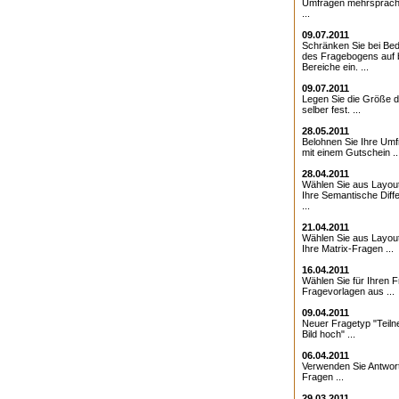
Umfragen mehrsprach
...
09.07.2011
Schränken Sie bei Bed
des Fragebogens auf 
Bereiche ein. ...
09.07.2011
Legen Sie die Größe d
selber fest. ...
28.05.2011
Belohnen Sie Ihre Umf
mit einem Gutschein ..
28.04.2011
Wählen Sie aus Layout
Ihre Semantische Diffe
...
21.04.2011
Wählen Sie aus Layout
Ihre Matrix-Fragen ...
16.04.2011
Wählen Sie für Ihren 
Fragevorlagen aus ...
09.04.2011
Neuer Fragetyp "Teiln
Bild hoch" ...
06.04.2011
Verwenden Sie Antwor
Fragen ...
29.03.2011