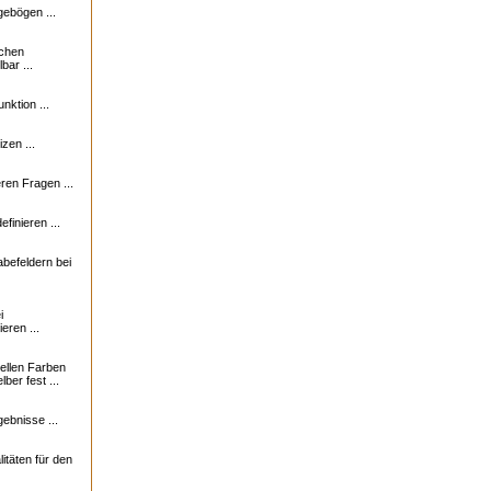
ebögen ...
ichen
bar ...
nktion ...
zen ...
en Fragen ...
finieren ...
abefeldern bei
i
eren ...
uellen Farben
ber fest ...
ebnisse ...
itäten für den