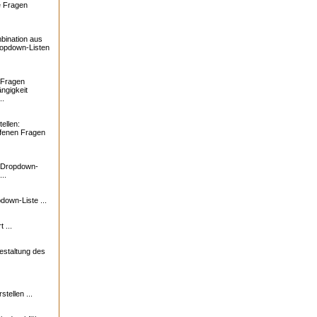
e Fragen
bination aus
ropdown-Listen
 Fragen
ngigkeit
..
ellen:
ffenen Fragen
: Dropdown-
..
down-Liste ...
 ...
estaltung des
tellen ...