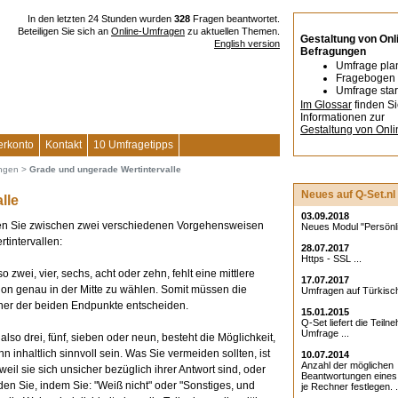
In den letzten 24 Stunden wurden
328
Fragen beantwortet.
Beteiligen Sie sich an
Online-Umfragen
zu aktuellen Themen.
Gestaltung von Onl
English version
Befragungen
Umfrage pla
Fragebogen 
Umfrage star
Im Glossar
finden S
Informationen zur
Gestaltung von Onl
erkonto
Kontakt
10 Umfragetipps
ungen
>
Grade und ungerade Wertintervalle
Neues auf Q-Set.nl
lle
03.09.2018
en Sie zwischen zwei verschiedenen Vorgehensweisen
Neues Modul "Persönlic
tintervallen:
28.07.2017
Https - SSL ...
 zwei, vier, sechs, acht oder zehn, fehlt eine mittlere
17.07.2017
ition genau in der Mitte zu wählen. Somit müssen die
Umfragen auf Türkisch
einer der beiden Endpunkte entscheiden.
15.01.2015
Q-Set liefert die Teiln
Umfrage ...
lso drei, fünf, sieben oder neun, besteht die Möglichkeit,
 inhaltlich sinnvoll sein. Was Sie vermeiden sollten, ist
10.07.2014
Anzahl der möglichen
weil sie sich unsicher bezüglich ihrer Antwort sind, oder
Beantwortungen eine
den Sie, indem Sie: "Weiß nicht" oder "Sonstiges, und
je Rechner festlegen. .