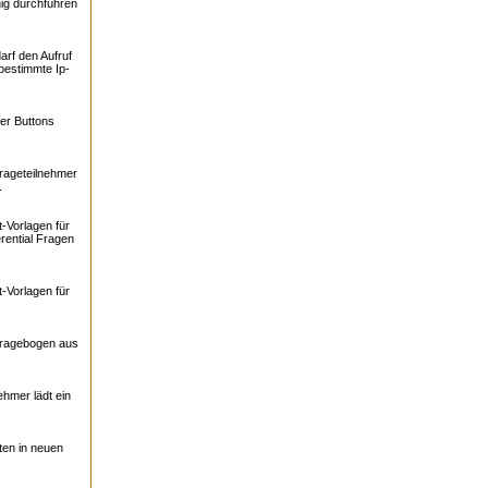
ig durchführen
arf den Aufruf
bestimmte Ip-
er Buttons
rageteilnehmer
.
-Vorlagen für
rential Fragen
-Vorlagen für
Fragebogen aus
ehmer lädt ein
ten in neuen