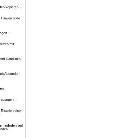
n kopieren ...
e Hinweistexte
..
agen ...
trizen mit
ml-Datei lokal
nach Absenden
n ...
ragungen ...
rstellen einer
.
en aufrufen' auf
nden. ...