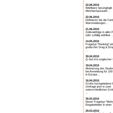
22.06.2010
Wählbare Sprunglogik 
Mehrfachauswahl ...
22.06.2010
Definieren Sie die Farb
Warnmeldungen ...
21.06.2010
Zeilenabfolge in allen 
oder zufällig wählbar ..
14.05.2010
Fragetyp "Ranking" jet
grafischer Drag & Drop
...
30.04.2010
Q-Set.nl in englischer 
19.04.2010
Aktivierung des Studen
bei Anmeldung für 10
in Europa ...
16.04.2010
Große hochgeladene Bi
Umfrage jetzt in zwei
unterschiedlichen Grö
...
30.03.2010
Neuer Fragetyp "Mehr
Eingabefelder in einer T
29.03.2010