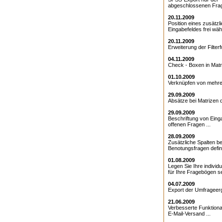
abgeschlossenen Frag
20.11.2009
Position eines zusätzl
Eingabefeldes frei wähl
20.11.2009
Erweiterung der Filterfu
04.11.2009
Check - Boxen in Matri
01.10.2009
Verknüpfen von mehrer
29.09.2009
Absätze bei Matrizen de
29.09.2009
Beschriftung von Eing
offenen Fragen ...
28.09.2009
Zusätzliche Spalten be
Benotungsfragen defini
01.08.2009
Legen Sie Ihre individ
für Ihre Fragebögen sel
04.07.2009
Export der Umfrageerg
21.06.2009
Verbesserte Funktional
E-Mail-Versand ...