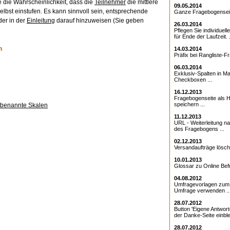
e die Wahrscheinlichkeit, dass die
Teilnehmer
die mittlere
09.05.2014
elbst einstufen. Es kann sinnvoll sein, entsprechende
Ganze Fragebogenseite
er in der
Einleitung
darauf hinzuweisen (Sie geben
26.03.2014
Pflegen Sie individuell
für Ende der Laufzeit. .
n
14.03.2014
Präfix bei Rangliste-Fr
06.03.2014
Exklusiv-Spalten in Ma
Checkboxen ...
16.12.2013
Fragebogenseite als Ht
speichern ...
ktbenannte Skalen
11.12.2013
URL - Weiterleitung 
des Fragebogens ...
02.12.2013
Versandaufträge lösche
10.01.2013
Glossar zu Online Bef
04.08.2012
Umfragevorlagen zum E
Umfrage verwenden ..
28.07.2012
Button 'Eigene Antwort
der Danke-Seite einble
28.07.2012