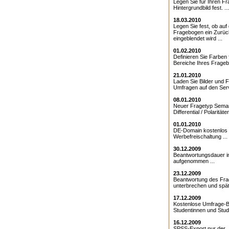
Legen Sie für Ihren F
Hintergrundbild fest. ...
18.03.2010
Legen Sie fest, ob au
Fragebogen ein Zurüc
eingeblendet wird ...
01.02.2010
Definieren Sie Farben 
Bereiche Ihres Frageb
21.01.2010
Laden Sie Bilder und F
Umfragen auf den Serv
08.01.2010
Neuer Fragetyp Sema
Differential / Polaritäten
01.01.2010
DE-Domain kostenlos 
Werbefreischaltung ...
30.12.2009
Beantwortungsdauer 
aufgenommen ...
23.12.2009
Beantwortung des Fr
unterbrechen und späte
17.12.2009
Kostenlose Umfrage-B
Studentinnen und Stude
16.12.2009
SPSS-Export nur der