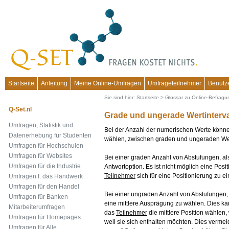
Startseite
Anleitung
Meine Online-Umfragen
Umfrageteilnehmer
Benutz
Sie sind hier:
Startseite
>
Glossar zu Online-Befrag
Q-Set.nl
Grade und ungerade Wertinterva
Umfragen, Statistik und
Bei der Anzahl der numerischen Werte könn
Datenerhebung für Studenten
wählen, zwischen graden und ungeraden Wer
Umfragen für Hochschulen
Umfragen für Websites
Bei einer graden Anzahl von Abstufungen, also
Umfragen für die Industrie
Antwortoption. Es ist nicht möglich eine Pos
Teilnehmer
sich für eine Positionierung zu 
Umfragen f. das Handwerk
Umfragen für den Handel
Bei einer ungraden Anzahl von Abstufungen, a
Umfragen für Banken
eine mittlere Ausprägung zu wählen. Dies kann
Mitarbeiterumfragen
das
Teilnehmer
die mittlere Position wählen, 
Umfragen für Homepages
weil sie sich enthalten möchten. Dies vermei
Umfragen für Alle