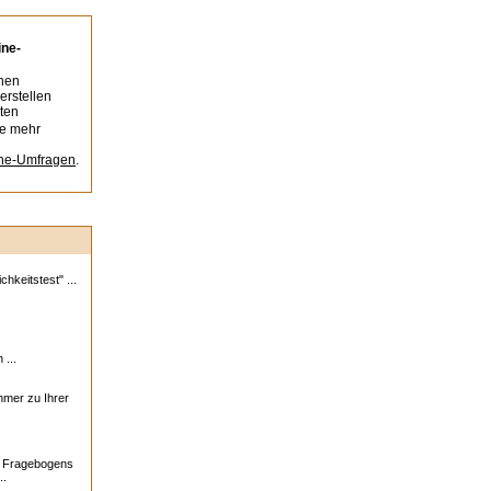
ine-
nen
erstellen
ten
ie mehr
ine-Umfragen
.
hkeitstest" ...
 ...
ehmer zu Ihrer
s Fragebogens
..