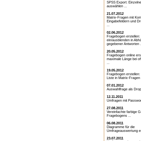
SPSS Export: Einzeln
auswählen ...
21.07.2012
Matrix-Fragen mit Kom
Eingabefeldern und D
...
02.06.2012
Fragebogen erstellen:
ein/ausblenden in Abhä
gegebener Antworten .
20.05.2012
Fragebogen online erst
maximale Länge bei o
...
19.05.2012
Fragebogen erstellen
Liste in Matrix-Fragen .
07.01.2012
Auswahlfrage als Drop
12.11.2011
Umfragen mit Passwort
27.08.2011
Vereinfachte farbige G
Fragebogens ...
06.08.2011
Diagramme für die
Umfrageauswertung ers
23.07.2011