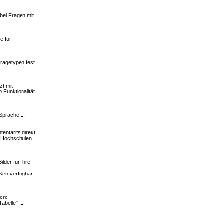
bei Fragen mit
e für
Fragetypen fest
.
zt mit
 Funktionalität
Sprache ...
tentarifs direkt
0 Hochschulen
lder für Ihre
ßen verfügbar
ere
abelle" ...