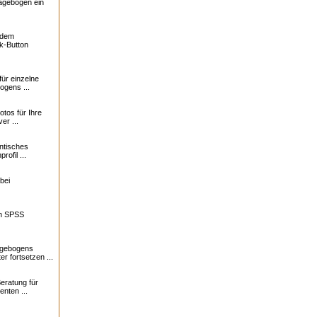
ragebogen ein
f dem
k-Button
für einzelne
ogens ...
otos für Ihre
er ...
ntisches
profil ...
bei
in SPSS
agebogens
r fortsetzen ...
eratung für
nten ...