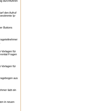
ig durchführen
arf den Aufruf
bestimmte Ip-
er Buttons
rageteilnehmer
.
-Vorlagen für
rential Fragen
-Vorlagen für
Fragebogen aus
ehmer lädt ein
ten in neuen