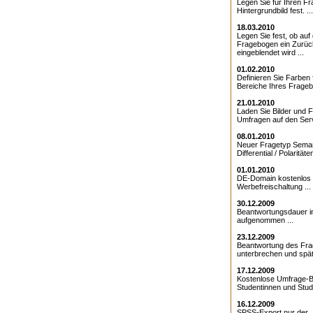
Legen Sie für Ihren F
Hintergrundbild fest. ...
18.03.2010
Legen Sie fest, ob au
Fragebogen ein Zurüc
eingeblendet wird ...
01.02.2010
Definieren Sie Farben 
Bereiche Ihres Frageb
21.01.2010
Laden Sie Bilder und F
Umfragen auf den Serv
08.01.2010
Neuer Fragetyp Sema
Differential / Polaritäten
01.01.2010
DE-Domain kostenlos 
Werbefreischaltung ...
30.12.2009
Beantwortungsdauer 
aufgenommen ...
23.12.2009
Beantwortung des Fr
unterbrechen und späte
17.12.2009
Kostenlose Umfrage-B
Studentinnen und Stude
16.12.2009
SPSS-Export nur der