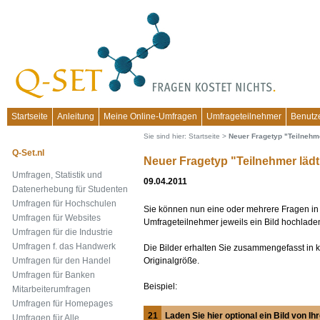
Startseite
Anleitung
Meine Online-Umfragen
Umfrageteilnehmer
Benutz
Sie sind hier:
Startseite
>
Neuer Fragetyp "Teilnehme
Q-Set.nl
Neuer Fragetyp "Teilnehmer lädt
Umfragen, Statistik und
09.04.2011
Datenerhebung für Studenten
Umfragen für Hochschulen
Sie können nun eine oder mehrere Fragen in
Umfragen für Websites
Umfrageteilnehmer jeweils ein Bild hochlade
Umfragen für die Industrie
Umfragen f. das Handwerk
Die Bilder erhalten Sie zusammengefasst in k
Originalgröße.
Umfragen für den Handel
Umfragen für Banken
Beispiel:
Mitarbeiterumfragen
Umfragen für Homepages
21
Laden Sie hier optional ein Bild von 
Umfragen für Alle