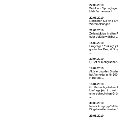
22.06.2010
Wählbare Sprunglogik 
Mehrfachauswahl ...
22.06.2010
Definieren Sie die Farb
Warnmeldungen ...
21.06.2010
Zeilenabfolge in allen 
oder zufällig wählbar ..
14.05.2010
Fragetyp "Ranking" jet
grafischer Drag & Drop
...
30.04.2010
Q-Set.nl in englischer 
19.04.2010
Aktivierung des Studen
bei Anmeldung für 10
in Europa ...
16.04.2010
Große hochgeladene Bi
Umfrage jetzt in zwei
unterschiedlichen Grö
...
30.03.2010
Neuer Fragetyp "Mehr
Eingabefelder in einer T
29.03.2010