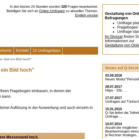
In den letzten 24 Stunden wurden
328
Fragen beantwortet.
Beteiligen Sie sich an
Online-Umfragen
zu aktuellen Themen.
Gestaltung von Onl
English version
Befragungen
Umfrage pla
Fragebogen 
Umfrage star
Im Glossar
finden S
Informationen zur
Gestaltung von Onl
erkonto
Kontakt
10 Umfragetipps
r lädt ein Bild hoch"
Neues auf Q-Set.nl
 ein Bild hoch"
03.09.2018
Neues Modul "Persönlic
28.07.2017
Https - SSL ...
 Ihren Fragebogen einbauen, in denen der
n kann.
17.07.2017
Umfragen auf Türkisch
leiner Auflösung in der Auswertung und auch einzeln in
15.01.2015
Q-Set liefert die Teiln
Umfrage ...
10.07.2014
Anzahl der möglichen
Beantwortungen eine
je Rechner festlegen. .
Ihrem Messestand hoch.