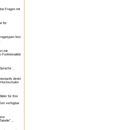
bei Fragen mit
e für
Fragetypen fest
.
zt mit
 Funktionalität
Sprache ...
tentarifs direkt
0 Hochschulen
lder für Ihre
ßen verfügbar
ere
abelle" ...