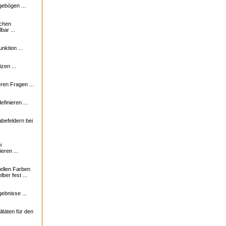
ebögen ...
ichen
bar ...
nktion ...
zen ...
en Fragen ...
finieren ...
abefeldern bei
i
eren ...
uellen Farben
ber fest ...
ebnisse ...
itäten für den