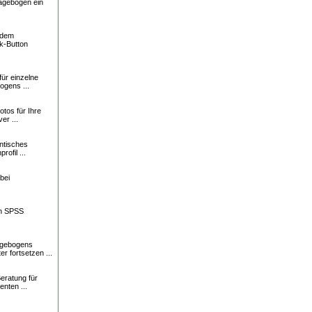
ragebogen ein
f dem
k-Button
für einzelne
ogens ...
otos für Ihre
er ...
ntisches
profil ...
bei
in SPSS
agebogens
r fortsetzen ...
eratung für
nten ...