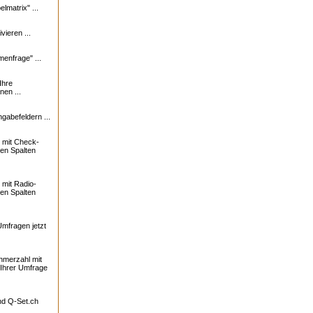
lmatrix" ...
vieren ...
enfrage" ...
Ihre
nen ...
ngabefeldern ...
 mit Check-
ren Spalten
mit Radio-
ren Spalten
Umfragen jetzt
ehmerzahl mit
 Ihrer Umfrage
und
Q-Set.ch