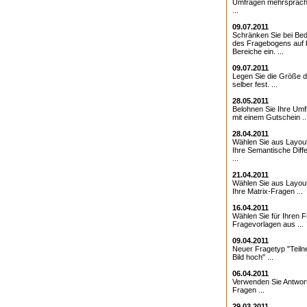
Umfragen mehrsprach
...
09.07.2011
Schränken Sie bei Bed
des Fragebogens auf 
Bereiche ein. ...
09.07.2011
Legen Sie die Größe d
selber fest. ...
28.05.2011
Belohnen Sie Ihre Umf
mit einem Gutschein ..
28.04.2011
Wählen Sie aus Layout
Ihre Semantische Diffe
...
21.04.2011
Wählen Sie aus Layout
Ihre Matrix-Fragen ...
16.04.2011
Wählen Sie für Ihren 
Fragevorlagen aus ...
09.04.2011
Neuer Fragetyp "Teiln
Bild hoch" ...
06.04.2011
Verwenden Sie Antwor
Fragen ...
29.03.2011