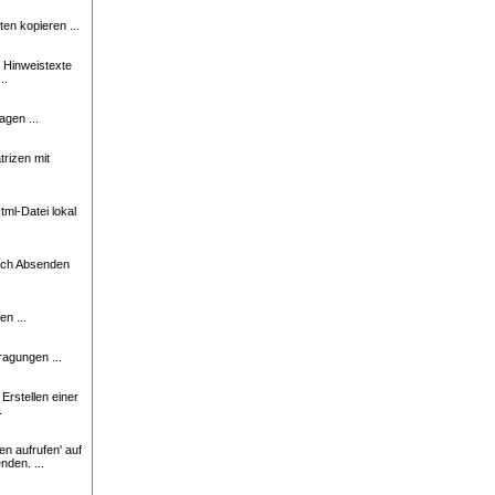
n kopieren ...
e Hinweistexte
..
agen ...
trizen mit
ml-Datei lokal
nach Absenden
n ...
ragungen ...
rstellen einer
.
en aufrufen' auf
nden. ...