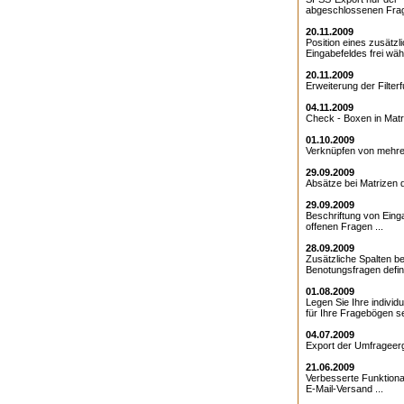
abgeschlossenen Frag
20.11.2009
Position eines zusätzl
Eingabefeldes frei wähl
20.11.2009
Erweiterung der Filterfu
04.11.2009
Check - Boxen in Matri
01.10.2009
Verknüpfen von mehrer
29.09.2009
Absätze bei Matrizen de
29.09.2009
Beschriftung von Eing
offenen Fragen ...
28.09.2009
Zusätzliche Spalten be
Benotungsfragen defini
01.08.2009
Legen Sie Ihre individ
für Ihre Fragebögen sel
04.07.2009
Export der Umfrageerg
21.06.2009
Verbesserte Funktional
E-Mail-Versand ...