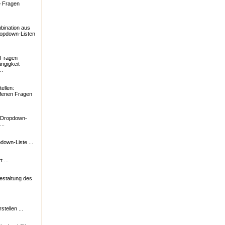
e Fragen
bination aus
ropdown-Listen
 Fragen
ngigkeit
..
ellen:
ffenen Fragen
: Dropdown-
..
down-Liste ...
 ...
estaltung des
tellen ...