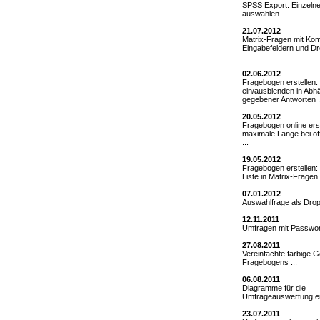
SPSS Export: Einzeln
auswählen ...
21.07.2012
Matrix-Fragen mit Kom
Eingabefeldern und D
...
02.06.2012
Fragebogen erstellen:
ein/ausblenden in Abhä
gegebener Antworten .
20.05.2012
Fragebogen online erst
maximale Länge bei o
...
19.05.2012
Fragebogen erstellen
Liste in Matrix-Fragen .
07.01.2012
Auswahlfrage als Drop
12.11.2011
Umfragen mit Passwort
27.08.2011
Vereinfachte farbige G
Fragebogens ...
06.08.2011
Diagramme für die
Umfrageauswertung ers
23.07.2011