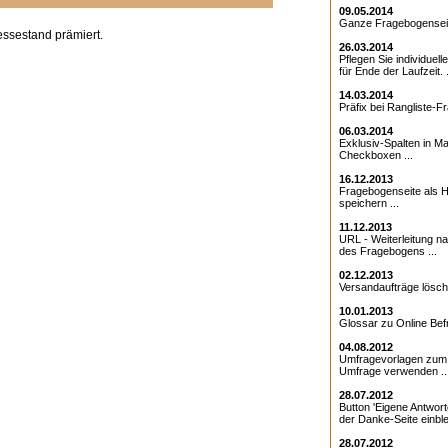
09.05.2014
Ganze Fragebogenseite
essestand prämiert.
26.03.2014
Pflegen Sie individuell
für Ende der Laufzeit. .
14.03.2014
Präfix bei Rangliste-Fr
06.03.2014
Exklusiv-Spalten in Ma
Checkboxen ...
16.12.2013
Fragebogenseite als Ht
speichern ...
11.12.2013
URL - Weiterleitung 
des Fragebogens ...
02.12.2013
Versandaufträge lösche
10.01.2013
Glossar zu Online Bef
04.08.2012
Umfragevorlagen zum E
Umfrage verwenden ..
28.07.2012
Button 'Eigene Antwort
der Danke-Seite einble
28.07.2012