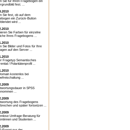
n Sie für Ihren Fragebogen ein
rgrundbild fest. ...
3.2010
n Sie fest, ob auf dem
ebogen ein Zurück-Button
blendet wird ...
2.2010
nieren Sie Farben für einzelne
iche Ihres Fragebogens ...
1.2010
 Sie Bilder und Fotos für Ihre
agen auf den Server ...
1.2010
r Fragetyp Semantisches
rential / Polaritätenprofil ...
1.2010
omain kostenlos bei
efreischaltung ...
2.2009
twortungsdauer in SPSS
enommen ...
2.2009
twortung des Fragebogens
rbrechen und später fortsetzen ...
2.2009
enlose Umfrage-Beratung für
entinnen und Studenten ...
2.2009
-Export nur der