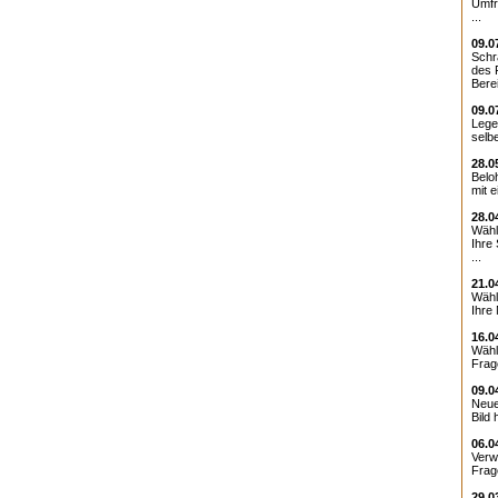
Umfr
...
09.0
Schr
des 
Berei
09.0
Lege
selbe
28.0
Belo
mit 
28.0
Wähl
Ihre
...
21.0
Wähl
Ihre 
16.0
Wähl
Frag
09.0
Neue
Bild 
06.0
Verw
Frage
29.0