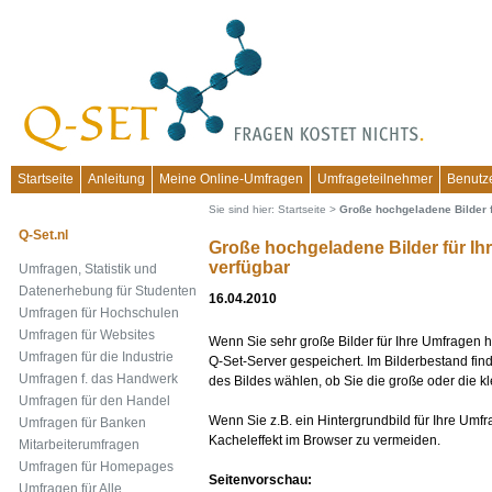
Startseite
Anleitung
Meine Online-Umfragen
Umfrageteilnehmer
Benutz
Sie sind hier:
Startseite
>
Große hochgeladene Bilder f
Q-Set.nl
Große hochgeladene Bilder für Ihr
verfügbar
Umfragen, Statistik und
Datenerhebung für Studenten
16.04.2010
Umfragen für Hochschulen
Umfragen für Websites
Wenn Sie sehr große Bilder für Ihre Umfragen 
Umfragen für die Industrie
Q-Set-Server gespeichert. Im Bilderbestand fin
Umfragen f. das Handwerk
des Bildes wählen, ob Sie die große oder die 
Umfragen für den Handel
Wenn Sie z.B. ein Hintergrundbild für Ihre Umfr
Umfragen für Banken
Kacheleffekt im Browser zu vermeiden.
Mitarbeiterumfragen
Umfragen für Homepages
Seitenvorschau:
Umfragen für Alle