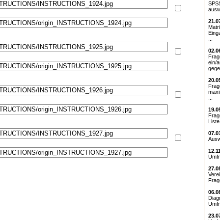
SPSS
ausw
21.0
Matr
Eing
...
02.0
Frag
ein/
gege
20.0
Frag
maxi
...
19.0
Frag
Liste
07.0
Ausw
12.1
Umfr
27.0
Vere
Frag
06.0
Diag
Umfr
23.0