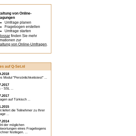
altung von Online-
ragungen
Umfrage planen
Fragebogen erstellen
Umfrage starten
lossar
finden Sie mehr
rmationen zur
altung von Online-Umfragen
.
s auf Q-Set.nl
9.2018
s Modul "Persönlichkeitstest" ...
7.2017
 - SSL ...
7.2017
agen auf Türkisch ...
1.2015
 liefert die Teilnehmer zu Ihrer
age ...
7.2014
hl der möglichen
twortungen eines Fragebogens
chner festlegen. ...