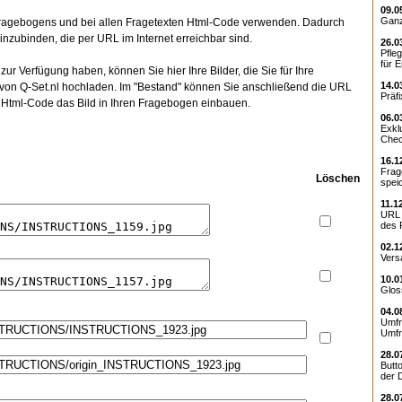
09.0
Ganz
 Fragebogens und bei allen Fragetexten Html-Code verwenden. Dadurch
einzubinden, die per URL im Internet erreichbar sind.
26.0
Pfleg
für E
e zur Verfügung haben, können Sie hier Ihre Bilder, die Sie für Ihre
14.0
on Q-Set.nl hochladen. Im "Bestand" können Sie anschließend die URL
Präfi
Html-Code das Bild in Ihren Fragebogen einbauen.
06.0
Exkl
Chec
16.1
Frag
Löschen
speic
11.1
URL 
des 
02.1
Vers
10.0
Glos
04.0
Umfr
Umfr
28.0
Butt
der 
28.0