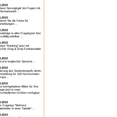
6.2010
bare Sprunglogik bei Fragen mit
fachauswahl ...
6.2010
ieren Sie die Farbe für
meldungen ...
6.2010
nabfolge in allen Fragetypen fest
zufällig wählbar ...
5.2010
etyp "Ranking" jetzt mit
ischer Drag & Drop Funktionalität
4.2010
.nl in englischer Sprache ...
4.2010
ierung des Studententarifs direkt
Anmeldung für 100 Hochschulen
ropa ...
4.2010
e hochgeladene Bilder für Ihre
age jetzt in zwei
rschiedlichen Größen verfügbar
3.2010
r Fragetyp "Mehrere
befelder in einer Tabelle" ...
3.2010