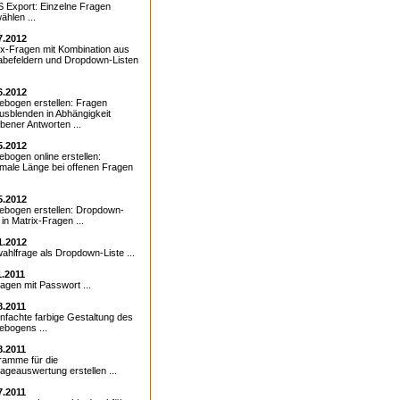
 Export: Einzelne Fragen
ählen ...
7.2012
ix-Fragen mit Kombination aus
abefeldern und Dropdown-Listen
6.2012
ebogen erstellen: Fragen
ausblenden in Abhängigkeit
bener Antworten ...
5.2012
ebogen online erstellen:
male Länge bei offenen Fragen
5.2012
ebogen erstellen: Dropdown-
 in Matrix-Fragen ...
1.2012
ahlfrage als Dropdown-Liste ...
1.2011
agen mit Passwort ...
8.2011
infachte farbige Gestaltung des
ebogens ...
8.2011
ramme für die
ageauswertung erstellen ...
7.2011