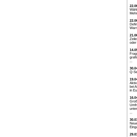
22.0
Wähl
Mehr
22.0
Defin
Warn
21.0
Zeile
oder 
14.0
Frag
graf
...
30.0
Q-Set
19.0
Aktiv
bei 
in Eu
16.0
Groß
Umfr
unte
...
30.0
Neue
Einga
29.0