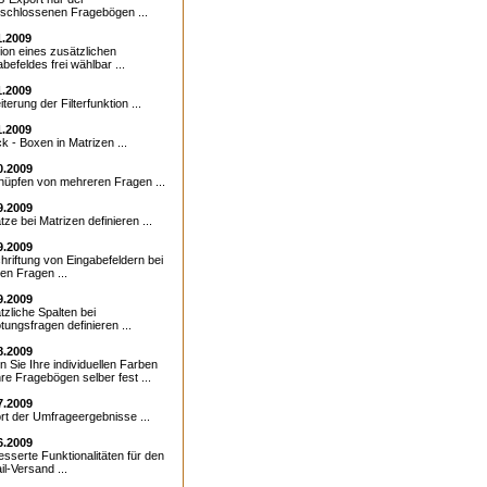
schlossenen Fragebögen ...
1.2009
tion eines zusätzlichen
befeldes frei wählbar ...
1.2009
terung der Filterfunktion ...
1.2009
k - Boxen in Matrizen ...
0.2009
nüpfen von mehreren Fragen ...
9.2009
ze bei Matrizen definieren ...
9.2009
hriftung von Eingabefeldern bei
en Fragen ...
9.2009
tzliche Spalten bei
tungsfragen definieren ...
8.2009
n Sie Ihre individuellen Farben
hre Fragebögen selber fest ...
7.2009
rt der Umfrageergebnisse ...
6.2009
esserte Funktionalitäten für den
l-Versand ...