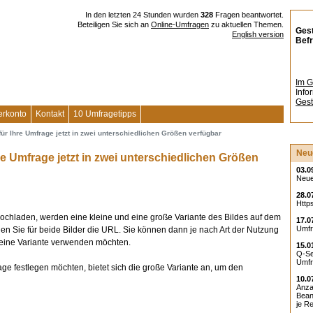
In den letzten 24 Stunden wurden
328
Fragen beantwortet.
Beteiligen Sie sich an
Online-Umfragen
zu aktuellen Themen.
Gest
English version
Bef
Im G
Info
Gest
erkonto
Kontakt
10 Umfragetipps
ür Ihre Umfrage jetzt in zwei unterschiedlichen Größen verfügbar
Neue
e Umfrage jetzt in zwei unterschiedlichen Größen
03.0
Neue
28.0
Https
hochladen, werden eine kleine und eine große Variante des Bildes auf dem
17.0
Umfr
den Sie für beide Bilder die URL. Sie können dann je nach Art der Nutzung
kleine Variante verwenden möchten.
15.0
Q-Set
Umfr
age festlegen möchten, bietet sich die große Variante an, um den
10.0
Anza
Bean
je Re