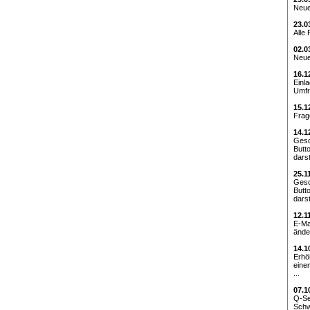
Neue
23.0
Alle 
02.0
Neue
16.1
Einl
Umfr
15.1
Frage
14.1
Gesc
Butt
darst
25.1
Gesc
Butt
darst
12.1
E-Ma
änder
14.1
Erhö
eine
...
07.1
Q-Se
Schwe