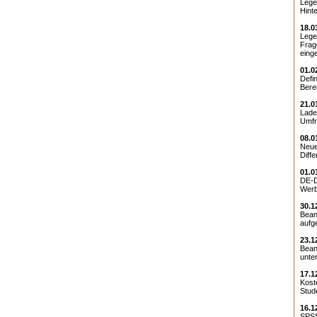
Lege
Hinte
18.0
Lege
Frag
einge
01.0
Defi
Bere
21.0
Laden
Umfr
08.0
Neue
Diffe
01.0
DE-D
Werb
30.1
Bean
aufg
23.1
Bean
unte
17.1
Kost
Stud
16.1
SPSS