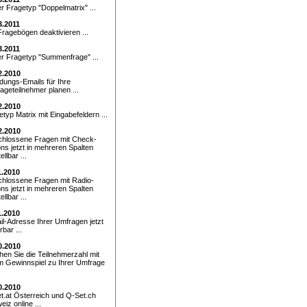
r Fragetyp "Doppelmatrix" ...
3.2011
Fragebögen deaktivieren ...
3.2011
r Fragetyp "Summenfrage" ...
2.2010
adungs-Emails für Ihre
ageteilnehmer planen ...
2.2010
typ Matrix mit Eingabefeldern ...
2.2010
hlossene Fragen mit Check-
ons jetzt in mehreren Spalten
ellbar ...
1.2010
hlossene Fragen mit Radio-
ons jetzt in mehreren Spalten
ellbar ...
1.2010
il-Adresse Ihrer Umfragen jetzt
bar ...
0.2010
hen Sie die Teilnehmerzahl mit
m Gewinnspiel zu Ihrer Umfrage
0.2010
t.at Österreich und
Q-Set.ch
iz online ...