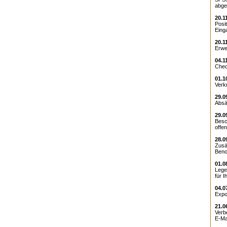
abge
20.1
Posi
Einga
20.1
Erwei
04.1
Chec
01.1
Verk
29.0
Absät
29.0
Besc
offen
28.0
Zusä
Beno
01.0
Lege
für I
04.0
Expo
21.0
Verb
E-Mai