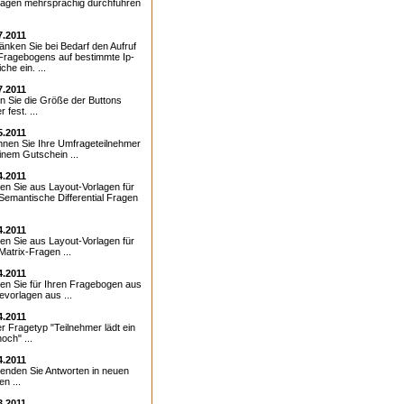
agen mehrsprachig durchführen
7.2011
änken Sie bei Bedarf den Aufruf
Fragebogens auf bestimmte Ip-
che ein. ...
7.2011
n Sie die Größe der Buttons
r fest. ...
5.2011
hnen Sie Ihre Umfrageteilnehmer
einem Gutschein ...
4.2011
en Sie aus Layout-Vorlagen für
 Semantische Differential Fragen
4.2011
en Sie aus Layout-Vorlagen für
Matrix-Fragen ...
4.2011
en Sie für Ihren Fragebogen aus
evorlagen aus ...
4.2011
r Fragetyp "Teilnehmer lädt ein
hoch" ...
4.2011
enden Sie Antworten in neuen
n ...
3.2011