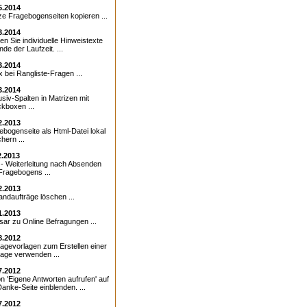
5.2014
e Fragebogenseiten kopieren ...
3.2014
en Sie individuelle Hinweistexte
nde der Laufzeit. ...
3.2014
x bei Rangliste-Fragen ...
3.2014
usiv-Spalten in Matrizen mit
kboxen ...
2.2013
ebogenseite als Html-Datei lokal
hern ...
2.2013
- Weiterleitung nach Absenden
Fragebogens ...
2.2013
andaufträge löschen ...
1.2013
sar zu Online Befragungen ...
8.2012
agevorlagen zum Erstellen einer
age verwenden ...
7.2012
on 'Eigene Antworten aufrufen' auf
Danke-Seite einblenden. ...
7.2012