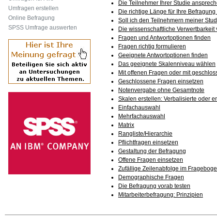
Die Teilnehmer Ihrer Studie ansprec
Umfragen erstellen
Die richtige Länge für Ihre Befragung
Online Befragung
Soll ich den Teilnehmern meiner St
SPSS Umfrage auswerten
Die wissenschaftliche Verwertbarkeit
Fragen und Antwortoptionen finden
Fragen richtig formulieren
Geeignete Antwortoptionen finden
Das geeignete Skalenniveau wählen
Mit offenen Fragen oder mit geschlo
Geschlossene Fragen einsetzen
Notenvergabe ohne Gesamtnote
Skalen erstellen: Verbalisierte oder
Einfachauswahl
Mehrfachauswahl
Matrix
Rangliste/Hierarchie
Pflichtfragen einsetzen
Gestaltung der Befragung
Offene Fragen einsetzen
Zufällige Zeilenabfolge im Fragebog
Demographische Fragen
Die Befragung vorab testen
Mitarbeiterbefragung: Prinzipien