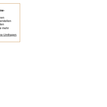
ine-
nen
erstellen
ten
ie mehr
ine-Umfragen
.