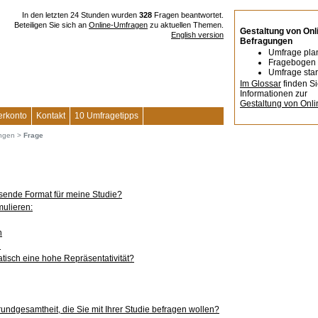
In den letzten 24 Stunden wurden
328
Fragen beantwortet.
Beteiligen Sie sich an
Online-Umfragen
zu aktuellen Themen.
Gestaltung von Onl
English version
Befragungen
Umfrage pla
Fragebogen 
Umfrage star
Im Glossar
finden S
Informationen zur
Gestaltung von Onl
erkonto
Kontakt
10 Umfragetipps
ungen
>
Frage
ssende Format für meine Studie?
ulieren:
n
n
tisch eine hohe Repräsentativität?
rundgesamtheit, die Sie mit Ihrer Studie befragen wollen?