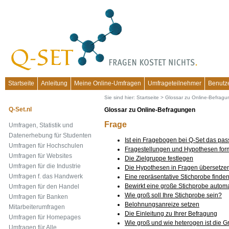
Startseite
Anleitung
Meine Online-Umfragen
Umfrageteilnehmer
Benutz
Sie sind hier:
Startseite
>
Glossar zu Online-Befrag
Q-Set.nl
Glossar zu Online-Befragungen
Frage
Umfragen, Statistik und
Datenerhebung für Studenten
Ist ein Fragebogen bei Q-Set das pa
Umfragen für Hochschulen
Fragestellungen und Hypothesen form
Umfragen für Websites
Die Zielgruppe festlegen
Umfragen für die Industrie
Die Hypothesen in Fragen übersetze
Umfragen f. das Handwerk
Eine repräsentative Stichprobe finde
Bewirkt eine große Stichprobe automa
Umfragen für den Handel
Wie groß soll Ihre Stichprobe sein?
Umfragen für Banken
Belohnungsanreize setzen
Mitarbeiterumfragen
Die Einleitung zu Ihrer Befragung
Umfragen für Homepages
Wie groß und wie heterogen ist die G
Umfragen für Alle