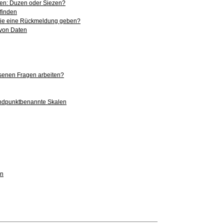
hen: Duzen oder Siezen?
 finden
udie eine Rückmeldung geben?
 von Daten
ssenen Fragen arbeiten?
 endpunktbenannte Skalen
en