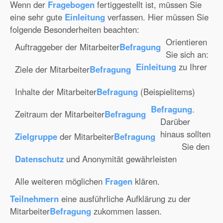
Wenn der
Fragebogen
fertiggestellt ist, müssen Sie
eine sehr gute
Einleitung
verfassen. Hier müssen Sie
folgende Besonderheiten beachten:
Orientieren
Auftraggeber der Mitarbeiter
Befragung
Sie sich an:
Einleitung
zu Ihrer
Ziele der Mitarbeiter
Befragung
Inhalte der Mitarbeiter
Befragung
(Beispielitems)
Befragung
.
Zeitraum der Mitarbeiter
Befragung
Darüber
hinaus sollten
Zielgruppe
der Mitarbeiter
Befragung
Sie den
Datenschutz
und Anonymität gewährleisten
Alle weiteren möglichen
Fragen
klären.
Teilnehmern
eine ausführliche Aufklärung zu der
Mitarbeiter
Befragung
zukommen lassen.